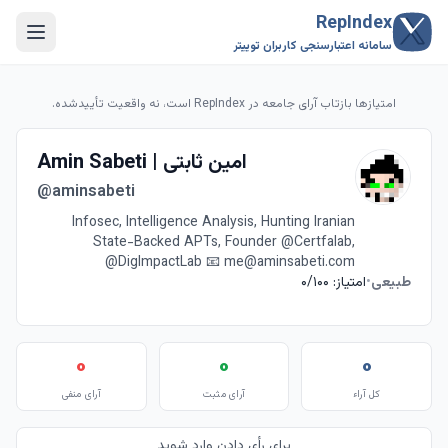
RepIndex
سامانه اعتبارسنجی کاربران توییتر
امتیازها بازتاب آرای جامعه در RepIndex است، نه واقعیت تأییدشده.
Amin Sabeti | امین ثابتی
@aminsabeti
Infosec, Intelligence Analysis,‌ Hunting Iranian
State-Backed APTs, Founder @Certfalab,
@DigImpactLab 📧 me@aminsabeti.com
طبیعی
•
امتیاز: ۰/۱۰۰
۰
۰
۰
کل آراء
آرای مثبت
آرای منفی
برای رأی دادن وارد شوید