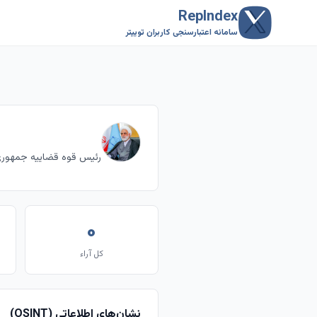
RepIndex
سامانه اعتبارسنجی کاربران توییتر
رئیس قوه قضاییه جمهوری اسلامی ایران mic Republic of Iran
۰
کل آراء
نشان‌های اطلاعاتی (OSINT)