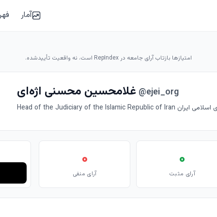
آمار
فهر
امتیازها بازتاب آرای جامعه در RepIndex است، نه واقعیت تأییدشده.
غلامحسین محسنی اژه‌ای
@ejei_org
Head of the Judiciary of the Isla
۰
۰
آرای مثبت
آرای منفی