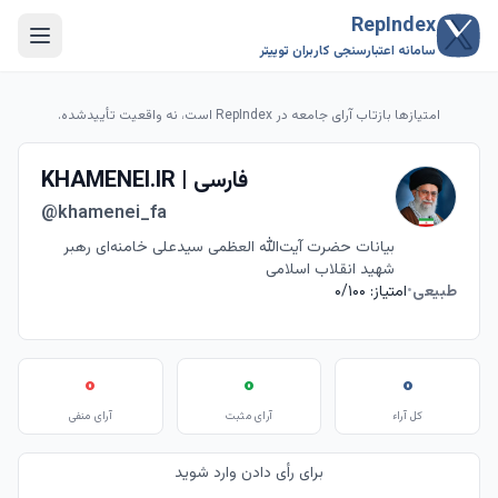
RepIndex
سامانه اعتبارسنجی کاربران توییتر
امتیازها بازتاب آرای جامعه در RepIndex است، نه واقعیت تأییدشده.
KHAMENEI.IR | فارسی
@khamenei_fa
بیانات حضرت آیت‌الله العظمی سیدعلی خامنه‌ای رهبر
شهید انقلاب اسلامی
طبیعی
•
امتیاز: ۰/۱۰۰
۰
۰
۰
کل آراء
آرای مثبت
آرای منفی
برای رأی دادن وارد شوید